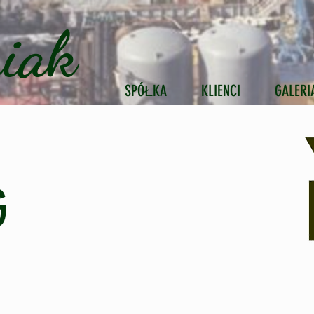
iak
SPÓŁKA
KLIENCI
GALERI
G